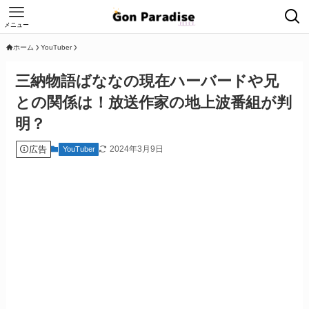
メニュー
ホーム
YouTuber
三納物語ばななの現在ハーバードや兄
との関係は！放送作家の地上波番組が判
明？
広告
2024年3月9日
YouTuber