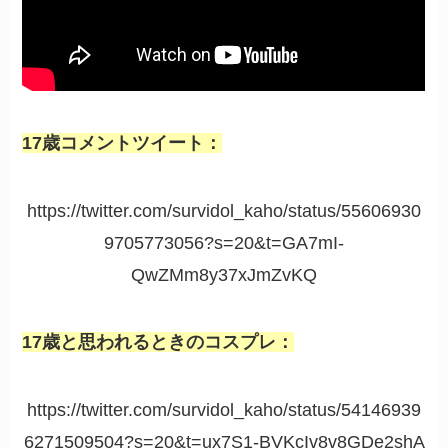
17歳コメントツイート：
https://twitter.com/survidol_kaho/status/55606930
9705773056?s=20&t=GA7mI-
QwZMm8y37xJmZvKQ
17歳と思われるときのコスプレ：
https://twitter.com/survidol_kaho/status/54146939
6271509504?s=20&t=ux7S1-BVKcIv8v8GDe2shA