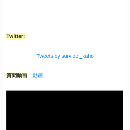
Twitter:
Tweets by survidol_kaho
質問動画
：
動画