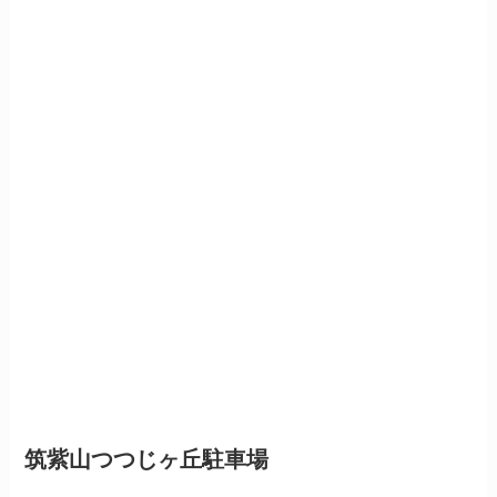
筑紫山つつじヶ丘駐車場