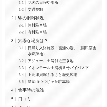
花火の日程や場所
交通規制
駅の混雑状況
無料駐車場
有料駐車場
穴場な場所は？
日帰り入浴施設「霞浦の湯」（国民宿舎
水郷跡地）
アジュール土浦付近空き地
イオンモール土浦横６号バイパス下
上高津貝塚ふるさと歴史広場
筑紫山つつじヶ丘駐車場
食事時の混雑
口コミ