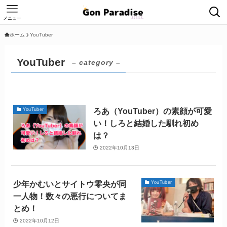
メニュー
ホーム
YouTuber
YouTuber
– category –
ろあ（YouTuber）の素顔が可愛
YouTuber
い！しろと結婚した馴れ初め
は？
2022年10月13日
少年かむいとサイトウ零央が同
YouTuber
一人物！数々の悪行についてま
とめ！
2022年10月12日