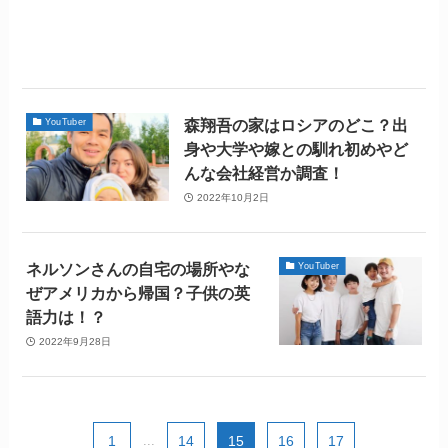
森翔吾の家はロシアのどこ？出
YouTuber
身や大学や嫁との馴れ初めやど
んな会社経営か調査！
2022年10月2日
ネルソンさんの自宅の場所やな
YouTuber
ぜアメリカから帰国？子供の英
語力は！？
2022年9月28日
1
...
14
15
16
17